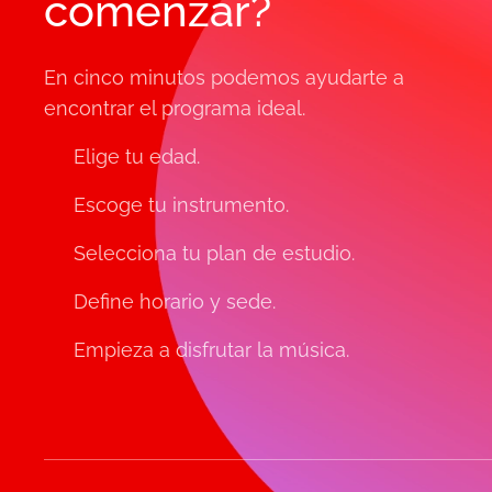
comenzar?
En cinco minutos podemos ayudarte a
encontrar el programa ideal.
✔ Elige tu edad.
✔ Escoge tu instrumento.
✔ Selecciona tu plan de estudio.
✔ Define horario y sede.
✔ Empieza a disfrutar la música.