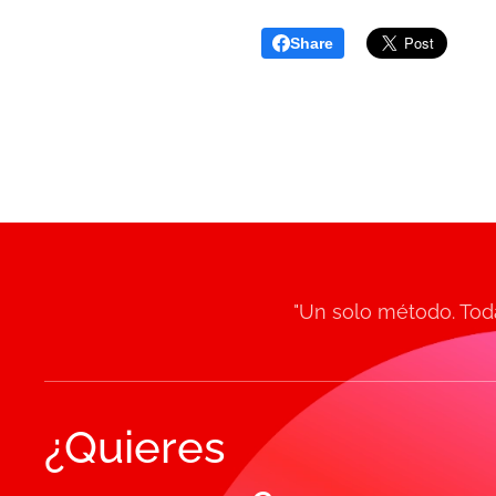
Share
"Un solo método. Toda
¿Quieres