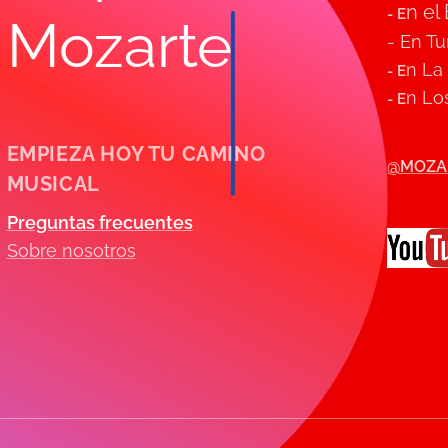
n el
- E
Mozarte
- En T
n La
- E
n Los
- E
EMPIEZA HOY TU CAMINO
@MOZA
MUSICAL
Preguntas frecuentes
Sobre nosotros