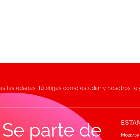
s las edades. Tú eliges cómo estudiar y nosotros te
ESTAM
Se parte de
Mozarte 