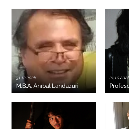
31.12.2026
21.10.202
M.B.A. Aníbal Landázuri
Profeso