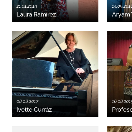
21.01.2019
14.09.201
Laura Ramírez
Aryam 
08.08.2017
16.08.201
Ivette Curráz
Profeso