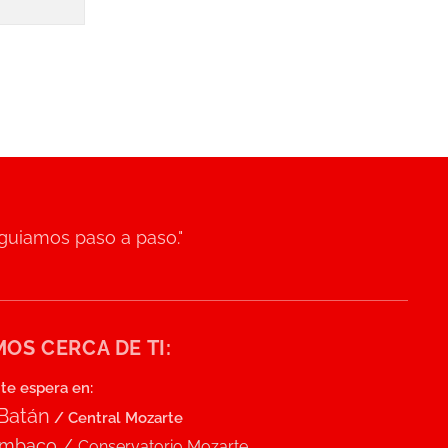
 guiamos paso a paso."
OS CERCA DE TI:
te espera en:
 Batán
/ Central Mozarte
umbaco /
Conservatorio Mozarte