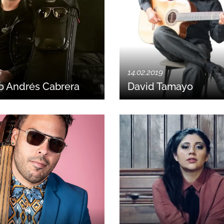
6
14.02.2019
o Andrés Cabrera
David Tamayo