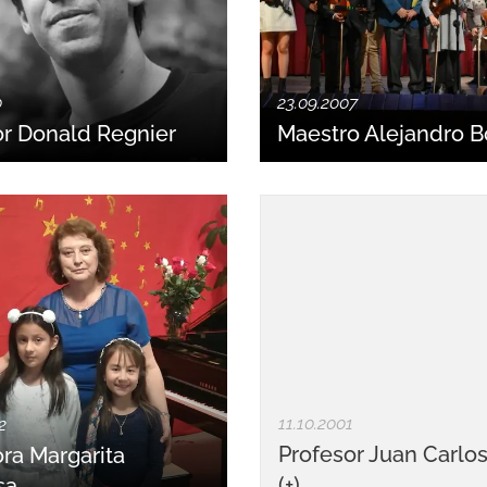
0
23.09.2007
or Donald Regnier
Maestro Alejandro B
11.10.2001
2
Profesor Juan Carlos
ra Margarita
(+)
sa