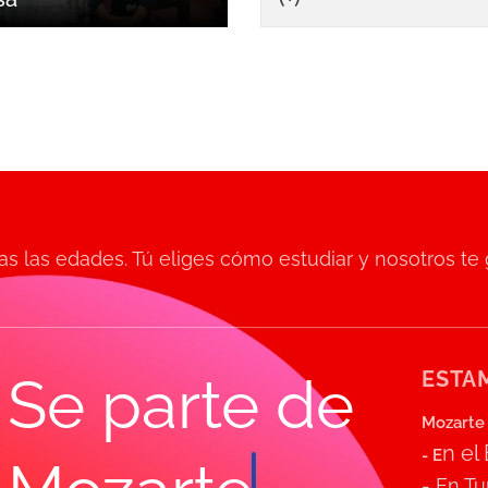
s las edades. Tú eliges cómo estudiar y nosotros te
ESTAM
Se parte de
Mozarte 
n el
- E
- En T