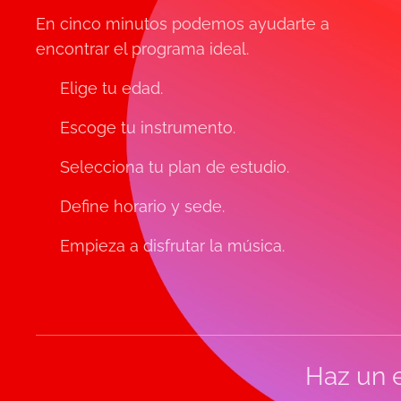
En cinco minutos podemos ayudarte a
encontrar el programa ideal.
✔ Elige tu edad.
✔ Escoge tu instrumento.
✔ Selecciona tu plan de estudio.
✔ Define horario y sede.
✔ Empieza a disfrutar la música.
Haz un e