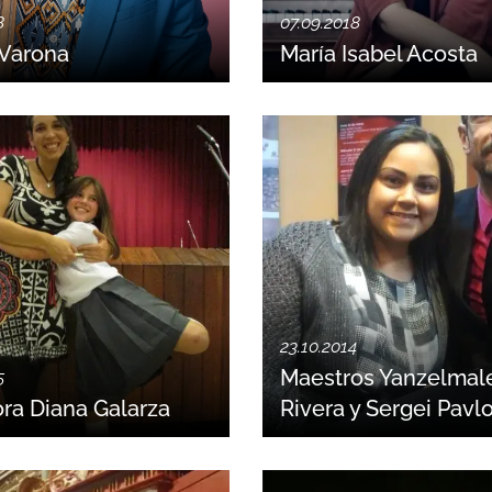
8
07.09.2018
Varona
María Isabel Acosta
23.10.2014
Maestros Yanzelmal
5
ra Diana Galarza
Rivera y Sergei Pavl