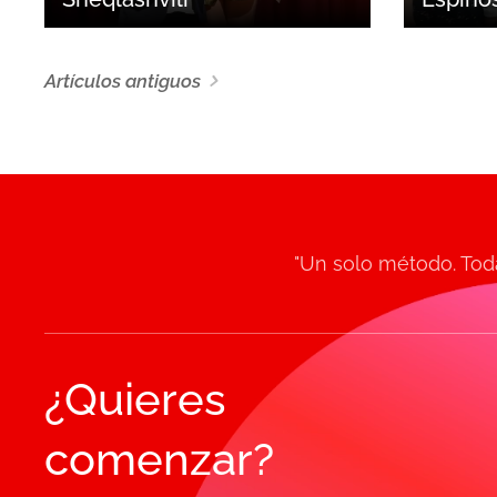
Artículos antiguos
"Un solo método. Toda
¿Quieres
comenzar?