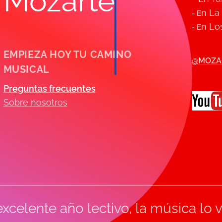
Mozarte
n La
- E
n Los
- E
EMPIEZA HOY TU CAMINO
@MOZA
MUSICAL
Preguntas frecuentes
Sobre nosotros
xcelente año lectivo, la música lo 