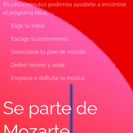
En cinco minutos podemos ayudarte a encontrar
el programa ideal.
✔ Elige tu edad.
✔ Escoge tu instrumento.
✔ Selecciona tu plan de estudio.
✔ Define horario y sede.
✔ Empieza a disfrutar la música.
Se parte de
Mozarte